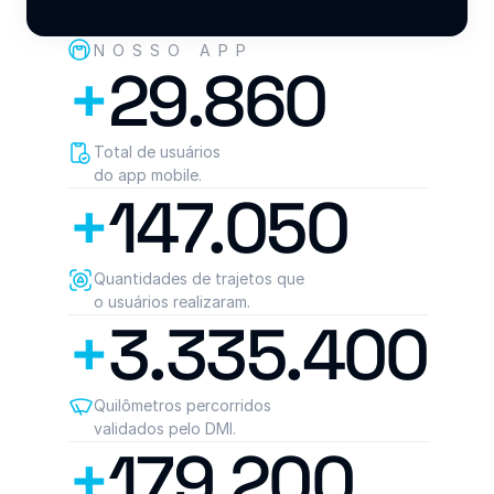
NOSSO APP
+
29.860
Total de usuários 
do app mobile.
+
147.050
Quantidades de trajetos que 
o usuários realizaram.
+
3.335.400
Quilômetros percorridos 
validados pelo DMI.
+
179.200